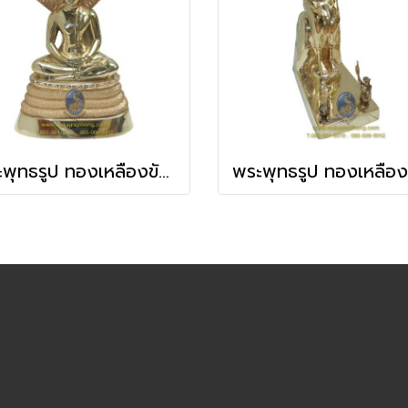
พระพุทธรูป ทองเหลืองขัดเงา 3-9 นิ้ว วันเสาร์(ปางนาคปรก)