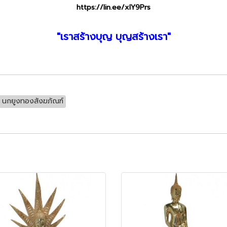
https://lin.ee/xIY9Prs
"เราสร้างบุญ บุญสร้างเรา"
นกยูงทองสังฆภัณฑ์