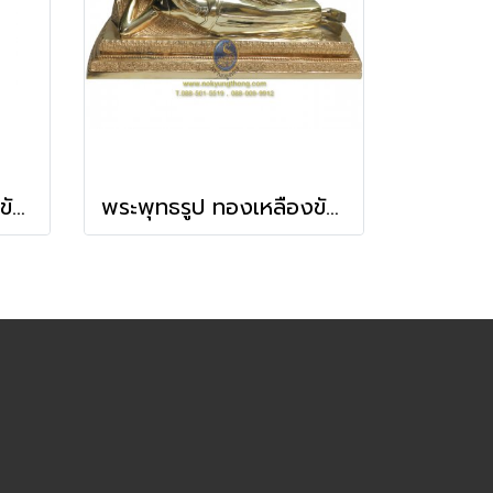
พระพุทธรูป ทองเหลืองขัดเงา 3-9 นิ้ว วันพุธกลางคืน(ปางป่าเลไลย์)
พระพุทธรูป ทองเหลืองขัดเงา 3-9 นิ้ว วันอังคาร(ปางไสยาสน์)